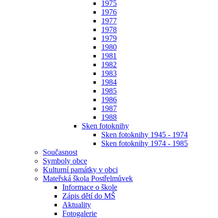
1975
1976
1977
1978
1979
1980
1981
1982
1983
1984
1985
1986
1987
1988
Sken fotoknihy
Sken fotoknihy 1945 - 1974
Sken fotoknihy 1974 - 1985
Současnost
Symboly obce
Kulturní památky v obci
Mateřská škola Postřelmůvek
Informace o škole
Zápis dětí do MŠ
Aktuality
Fotogalerie