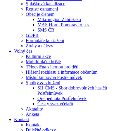
Splašková kanalizace
Registr oznámení
Obec je členem
Mikroregion Zábřežsko
MAS Horní Pomoraví o.p.s.
SMS ČR
GDPR
Formuláře ke stažení
Ztráty a nálezy
Volný čas
Kulturní akce
Multifunkční hřiště
Tělocvična s hernou pro děti
Hlášení rozhlasu a informace občanům
Místní knihovna Postřelmůvek
Spolky & sdružení
SH ČMS - Sbor dobrovolných hasičů
Postřelmůvek
Orel jednota Postřelmůvek
Český svaz včelařů
Aktuality
Anketa
Kontakt
Kontakt
Důležité odkazy