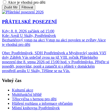
Akce je vhodná pro děti
Zrušit filtr
Filtrovat
PŘÁTELSKÉ POSEZENÍ
Kdy:
8. 8. 2026 začátek od 15:00
Kde:
Areál U Skály, Postřelmůvek
Bezbariérový vstup na akci
Vstup na akci povolen se zvířaty
Akce
je vhodná pro děti
Obec Postřelmůvek, SDH Postřelmůvek a Myslivecký spolek Vlčí
doly Zábřeh Vás srdečně zvou na již VIII. ročník Přátelského
posezení dne 8. srpna 2026 od 15:00 hod. v Postřelmůvku. Přijďte si
posedět, popovídat, popít a zatančit si s přáteli v domáckém
prostředí areálu U Skály. Těšíme se na Vás.
Volný čas
Kulturní akce
Multifunkční hřiště
Tělocvična s hernou pro děti
Hlášení rozhlasu a informace občanům
Místní knihovna Postřelmůvek