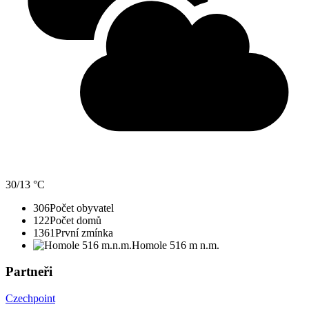
30/13 °C
306
Počet obyvatel
122
Počet domů
1361
První zmínka
Homole 516 m n.m.
Partneři
Czechpoint