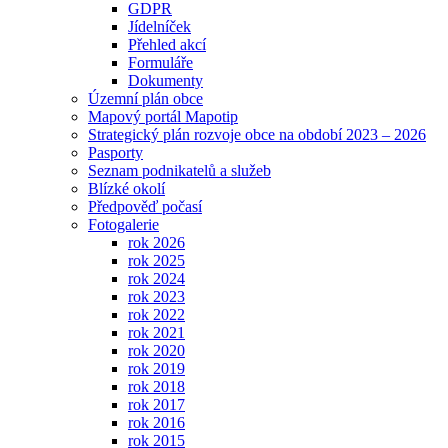
GDPR
Jídelníček
Přehled akcí
Formuláře
Dokumenty
Územní plán obce
Mapový portál Mapotip
Strategický plán rozvoje obce na období 2023 – 2026
Pasporty
Seznam podnikatelů a služeb
Blízké okolí
Předpověď počasí
Fotogalerie
rok 2026
rok 2025
rok 2024
rok 2023
rok 2022
rok 2021
rok 2020
rok 2019
rok 2018
rok 2017
rok 2016
rok 2015