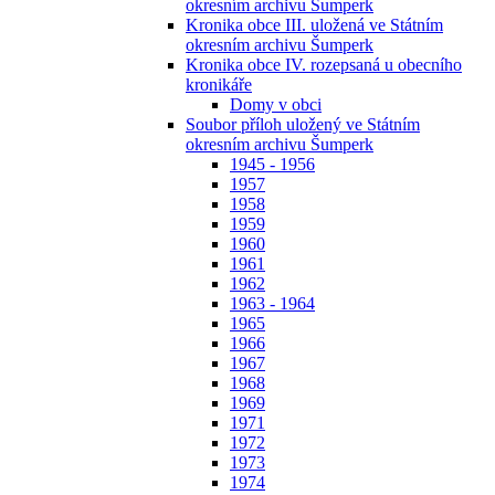
okresním archivu Šumperk
Kronika obce III. uložená ve Státním
okresním archivu Šumperk
Kronika obce IV. rozepsaná u obecního
kronikáře
Domy v obci
Soubor příloh uložený ve Státním
okresním archivu Šumperk
1945 - 1956
1957
1958
1959
1960
1961
1962
1963 - 1964
1965
1966
1967
1968
1969
1971
1972
1973
1974