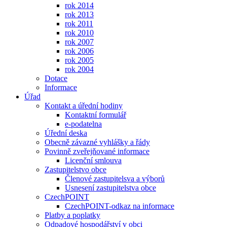
rok 2014
rok 2013
rok 2011
rok 2010
rok 2007
rok 2006
rok 2005
rok 2004
Dotace
Informace
Úřad
Kontakt a úřední hodiny
Kontaktní formulář
e-podatelna
Úřední deska
Obecně závazné vyhlášky a řády
Povinně zveřejňované informace
Licenční smlouva
Zastupitelstvo obce
Členové zastupitelsva a výborů
Usnesení zastupitelstva obce
CzechPOINT
CzechPOINT-odkaz na informace
Platby a poplatky
Odpadové hospodářství v obci