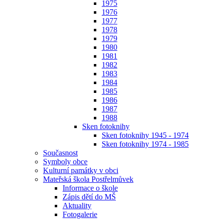
1975
1976
1977
1978
1979
1980
1981
1982
1983
1984
1985
1986
1987
1988
Sken fotoknihy
Sken fotoknihy 1945 - 1974
Sken fotoknihy 1974 - 1985
Současnost
Symboly obce
Kulturní památky v obci
Mateřská škola Postřelmůvek
Informace o škole
Zápis dětí do MŠ
Aktuality
Fotogalerie