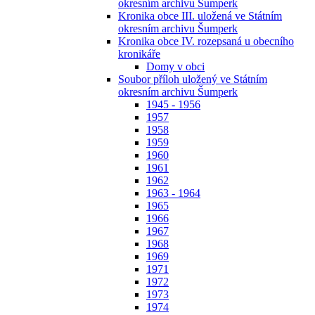
okresním archivu Šumperk
Kronika obce III. uložená ve Státním
okresním archivu Šumperk
Kronika obce IV. rozepsaná u obecního
kronikáře
Domy v obci
Soubor příloh uložený ve Státním
okresním archivu Šumperk
1945 - 1956
1957
1958
1959
1960
1961
1962
1963 - 1964
1965
1966
1967
1968
1969
1971
1972
1973
1974