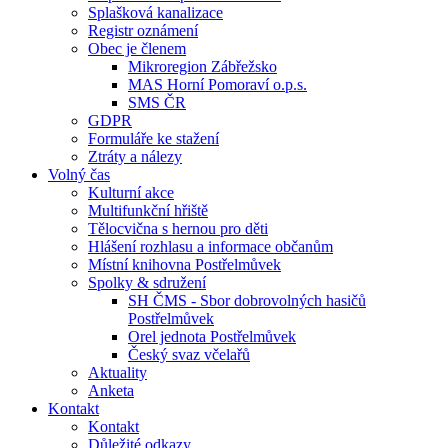
Splašková kanalizace
Registr oznámení
Obec je členem
Mikroregion Zábřežsko
MAS Horní Pomoraví o.p.s.
SMS ČR
GDPR
Formuláře ke stažení
Ztráty a nálezy
Volný čas
Kulturní akce
Multifunkční hřiště
Tělocvična s hernou pro děti
Hlášení rozhlasu a informace občanům
Místní knihovna Postřelmůvek
Spolky & sdružení
SH ČMS - Sbor dobrovolných hasičů
Postřelmůvek
Orel jednota Postřelmůvek
Český svaz včelařů
Aktuality
Anketa
Kontakt
Kontakt
Důležité odkazy