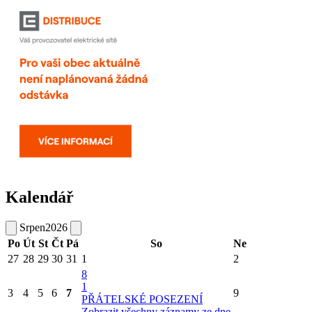
Kalendář
Srpen
2026
Po
Út
St
Čt
Pá
So
Ne
27
28
29
30
31
1
2
8
1
3
4
5
6
7
9
PŘÁTELSKÉ POSEZENÍ
Zobrazit všechny záznamy ze dne