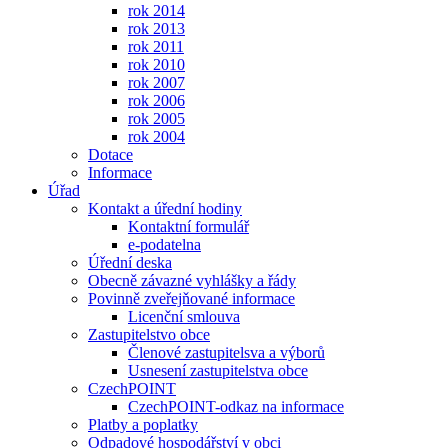
rok 2014
rok 2013
rok 2011
rok 2010
rok 2007
rok 2006
rok 2005
rok 2004
Dotace
Informace
Úřad
Kontakt a úřední hodiny
Kontaktní formulář
e-podatelna
Úřední deska
Obecně závazné vyhlášky a řády
Povinně zveřejňované informace
Licenční smlouva
Zastupitelstvo obce
Členové zastupitelsva a výborů
Usnesení zastupitelstva obce
CzechPOINT
CzechPOINT-odkaz na informace
Platby a poplatky
Odpadové hospodářství v obci