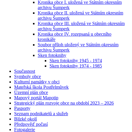
Kronika obce I. uložená ve Státním okresním
archivu Šumperk
Kronika obce II. uložená ve Státním okresním
archivu Šumperk
Kronika obce III. uložená ve Státním okresním
archivu Šumperk
Kronika obce IV. rozepsaná u obecního
kronikáře
Soubor příloh uložený ve Státním okresním
archivu Šumperk
Sken fotoknihy
Sken fotoknihy 1945 - 1974
Sken fotoknihy 1974 - 1985
Současnost
Symboly obce
Kulturní památky v obci
Mateřská škola Postřelmůvek
Územní plán obce
Mapový portál Mapotip
Strategický plán rozvoje obce na období 2023 – 2026
Pasporty
Seznam podnikatelů a služeb
Blízké okolí
Předpověď počasí
Fotogalerie