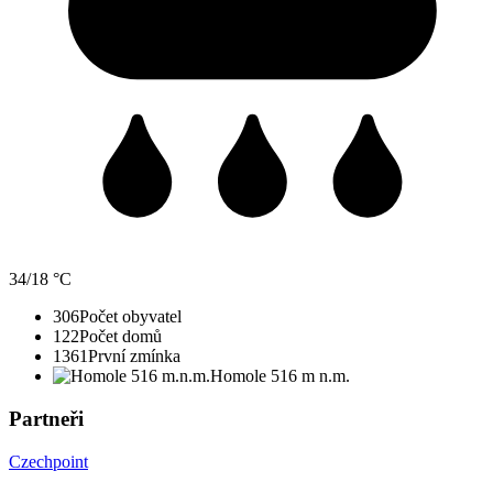
34/18 °C
306
Počet obyvatel
122
Počet domů
1361
První zmínka
Homole 516 m n.m.
Partneři
Czechpoint