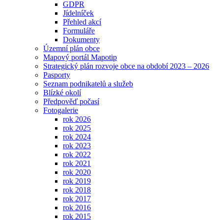
GDPR
Jídelníček
Přehled akcí
Formuláře
Dokumenty
Územní plán obce
Mapový portál Mapotip
Strategický plán rozvoje obce na období 2023 – 2026
Pasporty
Seznam podnikatelů a služeb
Blízké okolí
Předpověď počasí
Fotogalerie
rok 2026
rok 2025
rok 2024
rok 2023
rok 2022
rok 2021
rok 2020
rok 2019
rok 2018
rok 2017
rok 2016
rok 2015