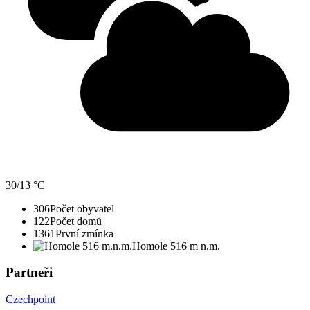
30/13 °C
306
Počet obyvatel
122
Počet domů
1361
První zmínka
Homole 516 m n.m.
Partneři
Czechpoint