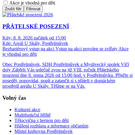
Akce je vhodná pro děti
Zrušit filtr
Filtrovat
PŘÁTELSKÉ POSEZENÍ
Kdy:
8. 8. 2026 začátek od 15:00
Kde:
Areál U Skály, Postřelmůvek
Bezbariérový vstup na akci
Vstup na akci povolen se zvířaty
Akce
je vhodná pro děti
Obec Postřelmůvek, SDH Postřelmůvek a Myslivecký spolek Vlčí
doly Zábřeh Vás srdečně zvou na již VIII. ročník Přátelského
posezení dne 8. srpna 2026 od 15:00 hod. v Postřelmůvku. Přijďte si
posedět, popovídat, popít a zatančit si s přáteli v domáckém
prostředí areálu U Skály. Těšíme se na Vás.
Volný čas
Kulturní akce
Multifunkční hřiště
Tělocvična s hernou pro děti
Hlášení rozhlasu a informace občanům
Místní knihovna Postřelmůvek