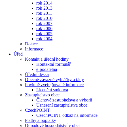
rok 2014
rok 2013
rok 2011
rok 2010
rok 2007
rok 2006
rok 2005
rok 2004
Dotace
Informace
Úřad
Kontakt a úřední hodiny
Kontaktní formulář
e-podatelna
Úřední deska
Obecně závazné vyhlášky a řády
Povinně zveřejňované informace
Licenční smlouva
Zastupitelstvo obce
Členové zastupitelsva a výborů
Usnesení zastupitelstva obce
CzechPOINT
CzechPOINT-odkaz na informace
Platby a poplatky
Odpadové hospodářství v obci