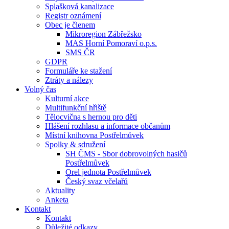
Splašková kanalizace
Registr oznámení
Obec je členem
Mikroregion Zábřežsko
MAS Horní Pomoraví o.p.s.
SMS ČR
GDPR
Formuláře ke stažení
Ztráty a nálezy
Volný čas
Kulturní akce
Multifunkční hřiště
Tělocvična s hernou pro děti
Hlášení rozhlasu a informace občanům
Místní knihovna Postřelmůvek
Spolky & sdružení
SH ČMS - Sbor dobrovolných hasičů
Postřelmůvek
Orel jednota Postřelmůvek
Český svaz včelařů
Aktuality
Anketa
Kontakt
Kontakt
Důležité odkazy