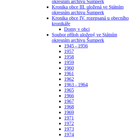
okresním archivu Šumperk
Kronika obce III. uložená ve Státním
okresním archivu Šumperk
Kronika obce IV. rozepsaná u obecního
kronikáře
Domy v obci
Soubor příloh uložený ve Státním
okresním archivu Šumperk
1945 - 1956
1957
1958
1959
1960
1961
1962
1963 - 1964
1965
1966
1967
1968
1969
1971
1972
1973
1974