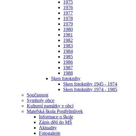
1975
1976
1977
1978
1979
1980
1981
1982
1983
1984
1985
1986
1987
1988
Sken fotoknihy
Sken fotoknihy 1945 - 1974
Sken fotoknihy 1974 - 1985
Současnost
Symboly obce
Kulturní památky v obci
Mateřská škola Postřelmůvek
Informace o škole
Zápis dětí do MŠ
Aktuality
Fotogalerie